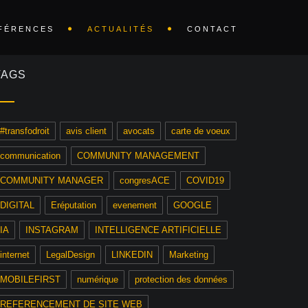
FÉRENCES
ACTUALITÉS
CONTACT
TAGS
#transfodroit
avis client
avocats
carte de voeux
communication
COMMUNITY MANAGEMENT
COMMUNITY MANAGER
congresACE
COVID19
DIGITAL
Eréputation
evenement
GOOGLE
IA
INSTAGRAM
INTELLIGENCE ARTIFICIELLE
internet
LegalDesign
LINKEDIN
Marketing
MOBILEFIRST
numérique
protection des données
REFERENCEMENT DE SITE WEB