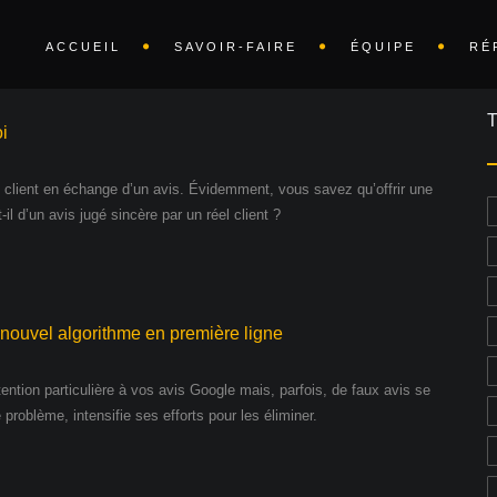
ACCUEIL
SAVOIR-FAIRE
ÉQUIPE
RÉ
i
n client en échange d’un avis. Évidemment, vous savez qu’offrir une
-il d’un avis jugé sincère par un réel client ?
n nouvel algorithme en première ligne
tention particulière à vos avis Google mais, parfois, de faux avis se
roblème, intensifie ses efforts pour les éliminer.