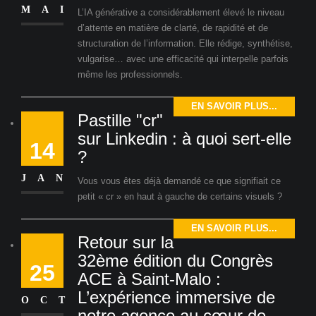
MAI
L’IA générative a considérablement élevé le niveau
d’attente en matière de clarté, de rapidité et de
structuration de l’information. Elle rédige, synthétise,
vulgarise… avec une efficacité qui interpelle parfois
même les professionnels.
EN SAVOIR PLUS...
Pastille "cr"
sur Linkedin : à quoi sert-elle
14
?
JAN
Vous vous êtes déjà demandé ce que signifiait ce
petit « cr » en haut à gauche de certains visuels ?
EN SAVOIR PLUS...
Retour sur la
32ème édition du Congrès
25
ACE à Saint-Malo :
L’expérience immersive de
OCT
notre agence au cœur de