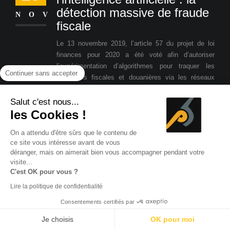
détection massive de fraude
NOV
fiscale
Le 13 novembre 2019, l’article 57 du projet de loi
finances pour 2020 a été voté afin d’autoriser
l’expérimentation d’algorithmes pour traquer les
Continuer sans accepter
infractions fiscales et douanières via les réseaux
sociaux.
Salut c'est nous...
EN SAVOIR PLUS...
2020 et
les Cookies !
réseaux sociaux : les
13
On a attendu d'être sûrs que le contenu de
tendances à venir
ce site vous intéresse avant de vous
déranger, mais on aimerait bien vous accompagner pendant votre
NOV
Une étude réalisée par Talkwalker et Hubspot nous
visite...
montre les tendances au programme pour 2020 :
C'est OK pour vous ?
bien être, data privacy, AR/VR et AI.
Lire la politique de confidentialité
EN SAVOIR PLUS...
IA et gestion
Consentements certifiés par
de projet : un futur commun
10
Je choisis
OK pour moi
?